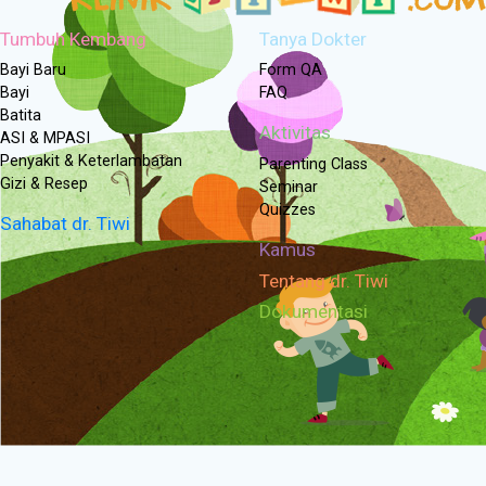
Tumbuh Kembang
Tanya Dokter
Bayi Baru
Form QA
Bayi
FAQ
Batita
Aktivitas
ASI & MPASI
Penyakit & Keterlambatan
Parenting Class
Gizi & Resep
Seminar
Quizzes
Sahabat dr. Tiwi
Kamus
Tentang dr. Tiwi
Dokumentasi