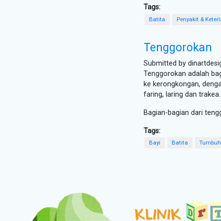
Tags:
Batita
Penyakit & Kete
Tenggorokan
Submitted by
dinartdesi
Tenggorokan adalah bag
ke kerongkongan, dengan
faring, laring dan trakea.
Bagian-bagian dari tengg
Tags:
Bayi
Batita
Tumbuh