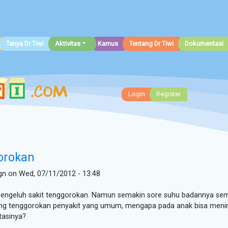
Tanya Dr Tiwi
Aktivitas
Kamus
Tentang Dr Tiwi
Dokumentasi
Login
Register
orokan
gn
on Wed, 07/11/2012 - 13:48
mengeluh sakit tenggorokan. Namun semakin sore suhu badannya sema
ang tenggorokan penyakit yang umum, mengapa pada anak bisa me
asinya?