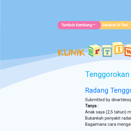
Tumbuh Kembang
Sahabat Dr Tiwi
Tenggorokan
Radang Tengg
Submitted by
dinartdesi
Tanya :
Anak saya (2,5 tahun) 
Bukankah penyakit rad
Bagaimana cara mengat