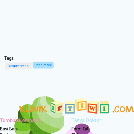
Tags:
Read more
about MPASI - Part 1
Dokumentasi
Tumbuh Kembang
Tanya Dokter
Bayi Baru
Form QA