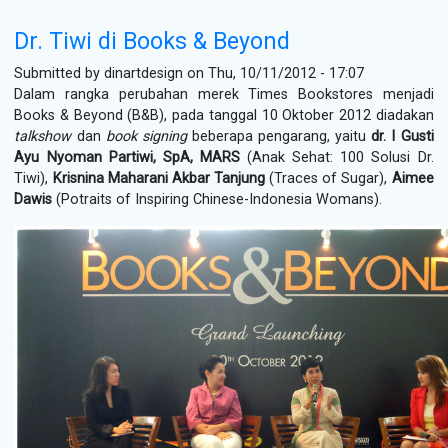
Dr. Tiwi di Books & Beyond
Submitted by
dinartdesign
on Thu, 10/11/2012 - 17:07
Dalam rangka perubahan merek Times Bookstores menjadi
Books & Beyond (B&B), pada tanggal 10 Oktober 2012 diadakan
talkshow
dan
book signing
beberapa pengarang, yaitu
dr. I Gusti
Ayu Nyoman Partiwi, SpA, MARS
(Anak Sehat: 100 Solusi Dr.
Tiwi),
Krisnina Maharani Akbar Tanjung
(Traces of Sugar),
Aimee
Dawis
(Potraits of Inspiring Chinese-Indonesia Womans).