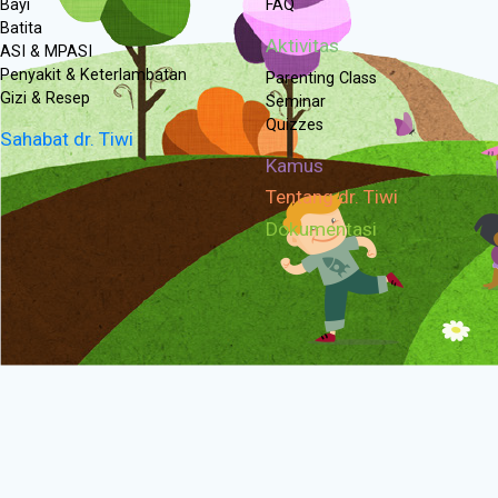
Bayi
FAQ
Batita
Aktivitas
ASI & MPASI
Penyakit & Keterlambatan
Parenting Class
Gizi & Resep
Seminar
Quizzes
Sahabat dr. Tiwi
Kamus
Tentang dr. Tiwi
Dokumentasi