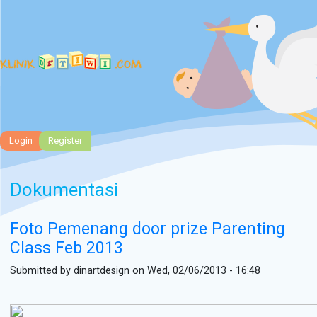
Tog
Login
Register
Dokumentasi
Foto Pemenang door prize Parenting
Class Feb 2013
Submitted by
dinartdesign
on Wed, 02/06/2013 - 16:48