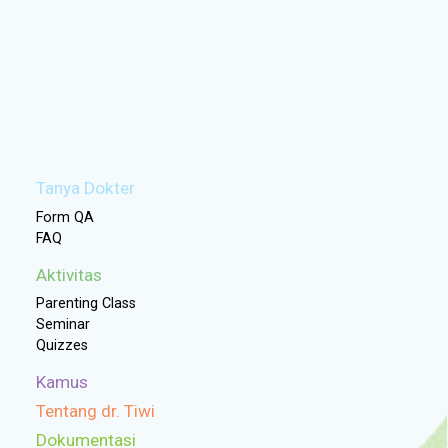
t Oromotor& Gigi Bayi
Tanya Dokter
Form QA
FAQ
Aktivitas
Parenting Class
Seminar
Quizzes
Kamus
Tentang dr. Tiwi
Dokumentasi