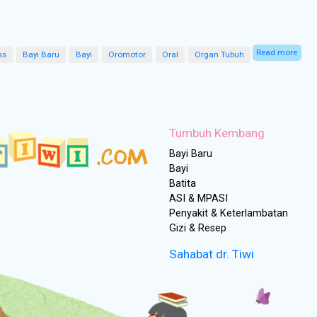
Read more
abou
ss
Bayi Baru
Bayi
Oromotor
Oral
Organ Tubuh
Tumbuh Kembang
Bayi Baru
Bayi
Batita
ASI & MPASI
Penyakit & Keterlambatan
Gizi & Resep
Sahabat dr. Tiwi