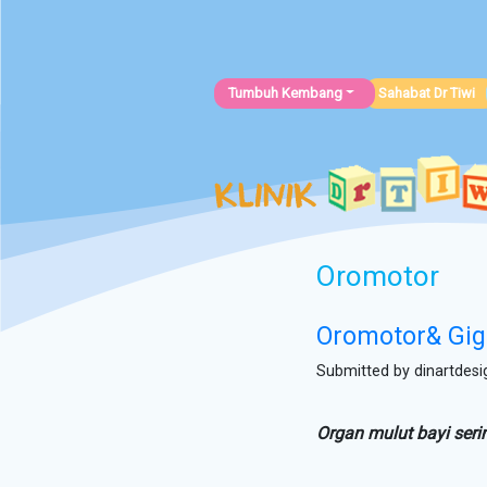
Tumbuh Kembang
Sahabat Dr Tiwi
Oromotor
Oromotor& Gigi
Submitted by
dinartdesi
Organ mulut bayi serin