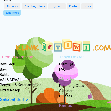
Tags:
Aktivitas
Parenting Class
Bayi Baru
Postur
Gerak
Read more
about Stimulasi Gerak & Postur Bayi
Tumbuh Kembang
Tanya Dokter
Bayi Baru
Form QA
Bayi
FAQ
Batita
Aktivitas
ASI & MPASI
Penyakit & Keterlambatan
Parenting Class
Gizi & Resep
Seminar
Quizzes
Sahabat dr. Tiwi
Kamus