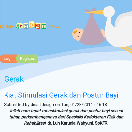
Tog
Login
Register
Gerak
Kiat Stimulasi Gerak dan Postur Bayi
Submitted by
dinartdesign
on Tue, 01/28/2014 - 16:18
Inilah cara tepat menstimulasi gerak dan postur bayi sesuai
tahap perkembangannya dari Spesialis Kedokteran Fisik dan
Rehabilitasi,
dr. Luh Karunia Wahyuni, SpKFR.